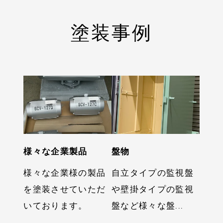
塗装事例
様々な企業製品
盤物
事業案内
塗装事例
様々な企業様の製品
自立タイプの監視盤
代表挨拶
ギャラリー
を塗装させていただ
や壁掛タイプの監視
いております。
盤など様々な盤...
会社案内
お知らせ